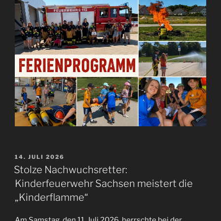
VERÖFFENTLICHT
14. JULI 2026
AM
Stolze Nachwuchsretter:
Kinderfeuerwehr Sachsen meistert die
„Kinderflamme“
Am Samstag, den 11. Juli 2026, herrschte bei der