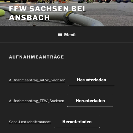
Zum
FFW SACHSEN BEI
Inhalt
ANSBACH
springen
Menü
AUFNAHMEANTRÄGE
Herunterladen
Aufnahmeantrag_KiFW_Sachsen
Herunterladen
Aufnahmeantrag_FFW_Sachsen
Herunterladen
Sepa-Lastschriftmandat