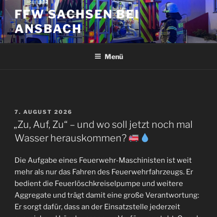
Zum
FFW SACHSEN BEI
Inhalt
ANSBACH
springen
Menü
VERÖFFENTLICHT
7. AUGUST 2026
AM
„Zu, Auf, Zu“ – und wo soll jetzt noch mal
Wasser herauskommen?
Die Aufgabe eines Feuerwehr-Maschinisten ist weit
mehr als nur das Fahren des Feuerwehrfahrzeugs. Er
bedient die Feuerlöschkreiselpumpe und weitere
Aggregate und trägt damit eine große Verantwortung:
Er sorgt dafür, dass an der Einsatzstelle jederzeit