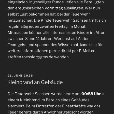
eingeladen. In geselliger Runde ließen alle Beteiligten
den ereignisreichen Vormittag ausklingen. Wer nun
selbst Lust bekommen hat, bei der Feuerwehr
mitzumachen: Die Kinderfeuerwehr Sachsen trifft sich
regelmäßig jeden zweiten Freitag im Monat.
Mitmachen können alle interessierten Kinder im Alter
zwischen 8 und 11 Jahren. Wer Lust auf Action,
Teamgeist und spannendes Wissen hat, kann sich für
weitere Informationen gerne direkt per E-Mail an
steffen.roessler@gmx.de wenden.
VERÖFFENTLICHT
21. JUNI 2026
AM
Kleinbrand an Gebäude
Die Feuerwehr Sachsen wurde heute um
00:58 Uhr
zu
einem Kleinbrand im Bereich eines Gebäudes
alarmiert. Beim Eintreffen der Einsatzkräfte war das
Feuer bereits durch Anwohner gelöscht worden.